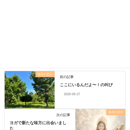
鴫原 由紀（しぎはら ゆき）
ブログ
こころの森の散歩道
参加者さんの声
、
話す会・相談会・練習会
カテゴリー
味方の見方
前の記事
ここにいるんだよ〜！の叫び
2026-05-27
味方の見方
次の記事
ヨガで新たな味方に出会いまし
た