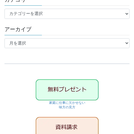
カ
テ
ゴ
アーカイブ
リ
ー
ア
ー
カ
イ
ブ
家庭に仕事に欠かせない
味方の見方