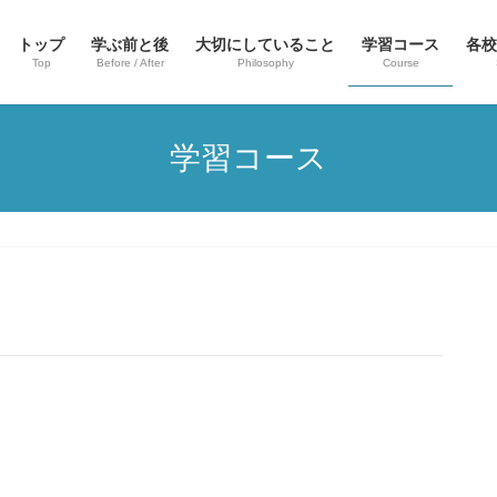
トップ
学ぶ前と後
大切にしていること
学習コース
各校
Top
Before / After
Philosophy
Course
学習コース