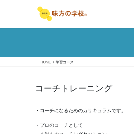
コ
ナ
ン
ビ
テ
ゲ
ン
ー
ツ
シ
へ
ョ
ス
ン
キ
に
ッ
移
HOME
学習コース
プ
動
コーチトレーニング
・コーチになるためのカリキュラムです。
・プロのコーチとして