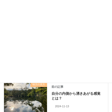
インストラクター
鴫原 由紀（しぎはら ゆき）
ブログ
なりたい自分になるために笑顔の種を
話す会・相談会・練習会
カテゴリー
味方の見方
前の記事
自分の内側から湧きあがる感覚
とは？
2024-11-13