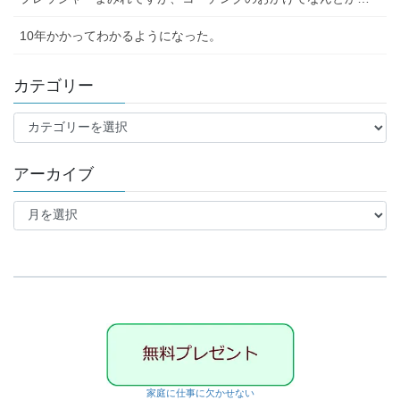
10年かかってわかるようになった。
カテゴリー
カ
テ
ゴ
アーカイブ
リ
ー
ア
ー
カ
イ
ブ
家庭に仕事に欠かせない