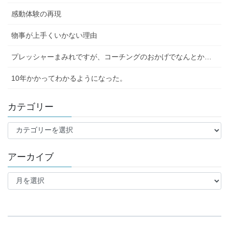
感動体験の再現
物事が上手くいかない理由
プレッシャーまみれですが、コーチングのおかげでなんとか…
10年かかってわかるようになった。
カテゴリー
カ
テ
ゴ
アーカイブ
リ
ー
ア
ー
カ
イ
ブ