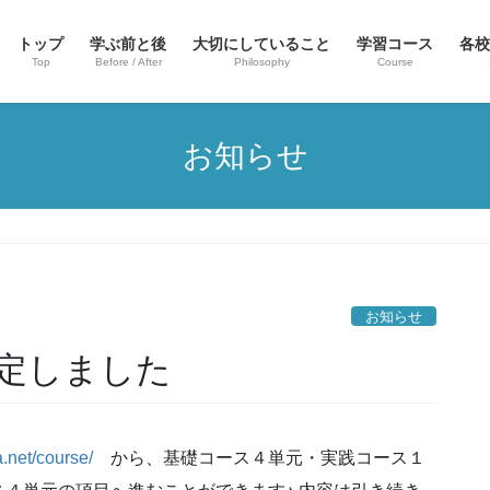
トップ
学ぶ前と後
大切にしていること
学習コース
各校
Top
Before / After
Philosophy
Course
お知らせ
お知らせ
定しました
a.net/course/
から、基礎コース４単元・実践コース１