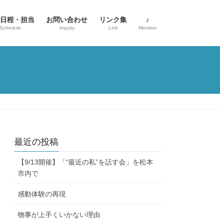
日程・担当
お問い合わせ
リンク集
♪
Schedule
Inquiry
Link
Member
最近の投稿
【9/13開催】「“最近の私”を話す会」を松本
市内で
感動体験の再現
物事が上手くいかない理由