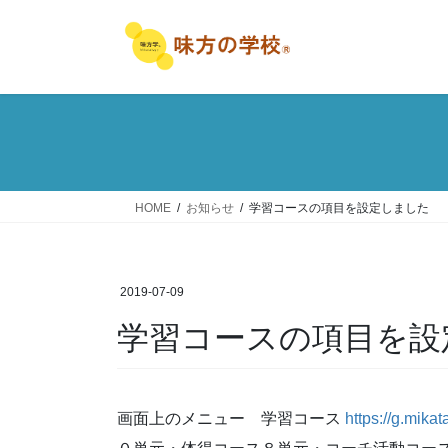
コ
ナ
ン
ビ
テ
ゲ
ン
ー
ツ
シ
へ
ョ
ス
ン
キ
に
ッ
移
HOME
お知らせ
学習コースの項目を設定しました
プ
動
2019-07-09
学習コースの項目を設
画面上のメニュー 学習コース
https://g.mikat