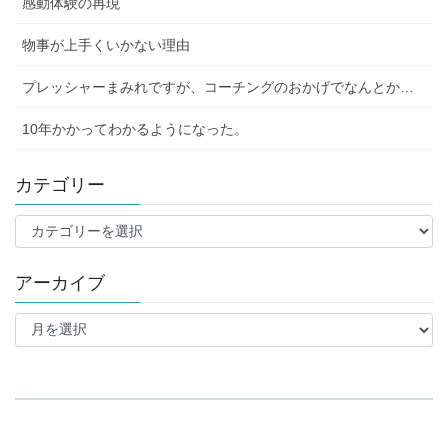
感動体験の再現
物事が上手くいかない理由
プレッシャーまみれですが、コーチングのおかげでなんとか…
10年かかってわかるようになった。
カテゴリー
カ
テ
ゴ
アーカイブ
リ
ー
ア
ー
カ
イ
ブ