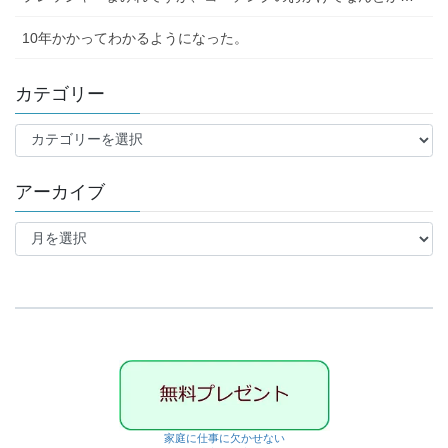
10年かかってわかるようになった。
カテゴリー
カ
テ
ゴ
アーカイブ
リ
ー
ア
ー
カ
イ
ブ
家庭に仕事に欠かせない