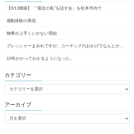
【9/13開催】「“最近の私”を話す会」を松本市内で
感動体験の再現
物事が上手くいかない理由
プレッシャーまみれですが、コーチングのおかげでなんとか…
10年かかってわかるようになった。
カテゴリー
カ
テ
ゴ
アーカイブ
リ
ー
ア
ー
カ
イ