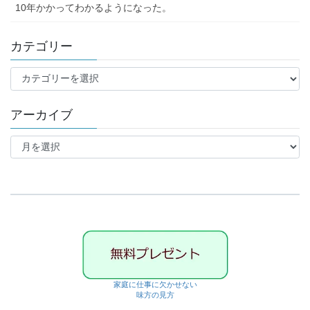
10年かかってわかるようになった。
カテゴリー
カ
テ
ゴ
アーカイブ
リ
ー
ア
ー
カ
イ
ブ
家庭に仕事に欠かせない
味方の見方