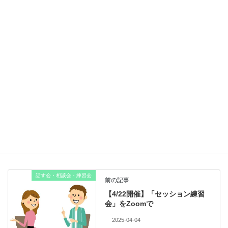
YUKI
インストラクター
鴫原 由紀（しぎはら ゆき）
ブログ
なりたい自分になるために笑顔の種を
味方の見方
カテゴリー
話す会・相談会・練習会
前の記事
【4/22開催】「セッション練習
会」をZoomで
2025-04-04