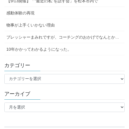
【9/13開催】「“最近の私”を話す会」を松本市内で
感動体験の再現
物事が上手くいかない理由
プレッシャーまみれですが、コーチングのおかげでなんとか…
10年かかってわかるようになった。
カテゴリー
カ
テ
ゴ
アーカイブ
リ
ー
ア
ー
カ
イ
ブ