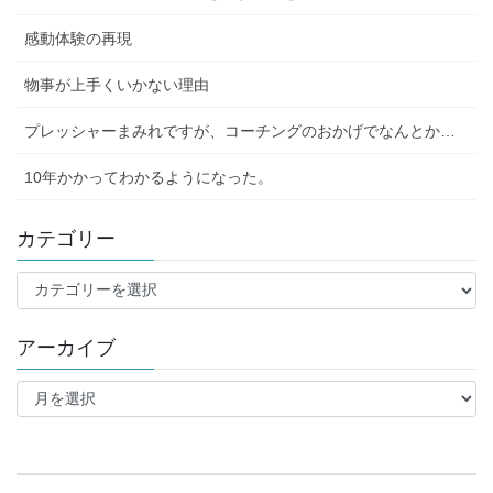
感動体験の再現
物事が上手くいかない理由
プレッシャーまみれですが、コーチングのおかげでなんとか…
10年かかってわかるようになった。
カテゴリー
カ
テ
ゴ
アーカイブ
リ
ー
ア
ー
カ
イ
ブ