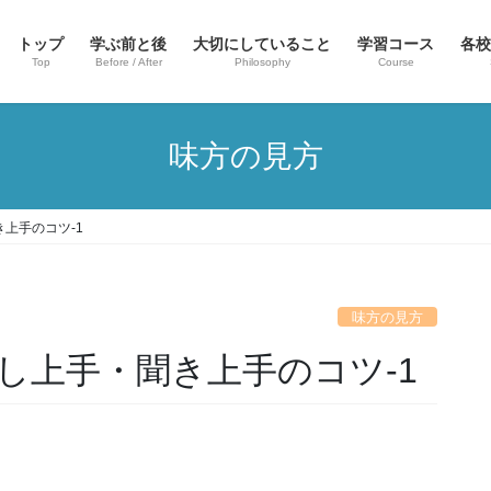
トップ
学ぶ前と後
大切にしていること
学習コース
各校
Top
Before / After
Philosophy
Course
味方の見方
上手のコツ-1
味方の見方
し上手・聞き上手のコツ-1