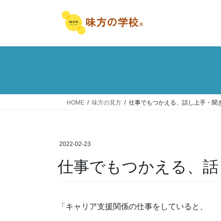
コ
ナ
ン
ビ
テ
ゲ
ン
ー
ツ
シ
へ
ョ
ス
ン
キ
に
ッ
移
HOME
味方の見方
仕事でもつかえる、話し上手・聞き
プ
動
2022-02-23
仕事でもつかえる、話
「キャリア支援関係の仕事をしていると、