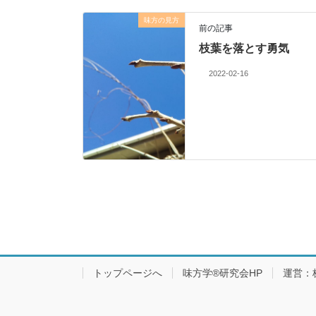
味方の見方
前の記事
枝葉を落とす勇気
2022-02-16
トップページへ
味方学®研究会HP
運営：