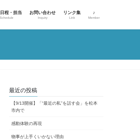
日程・担当
お問い合わせ
リンク集
♪
Schedule
Inquiry
Link
Member
最近の投稿
【9/13開催】「“最近の私”を話す会」を松本
市内で
感動体験の再現
物事が上手くいかない理由