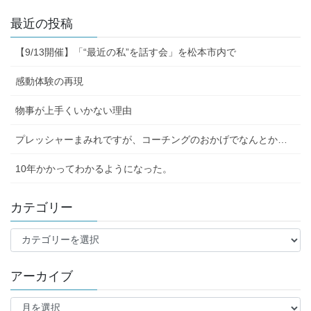
最近の投稿
【9/13開催】「“最近の私”を話す会」を松本市内で
感動体験の再現
物事が上手くいかない理由
プレッシャーまみれですが、コーチングのおかげでなんとか…
10年かかってわかるようになった。
カテゴリー
カ
テ
ゴ
アーカイブ
リ
ー
ア
ー