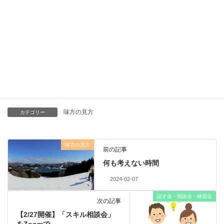
インストラクター
鴫原 由紀（しぎはら ゆき）
ブログ
なりたい自分になるために笑顔の種を
味方の見方
カテゴリー
味方の見方
前の記事
何も考えない時間
2024-02-07
話す会・相談会・練習会
次の記事
【2/27開催】「スキル相談会」
をZoomで