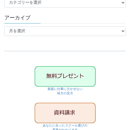
カ
テ
ゴ
アーカイブ
リ
ー
ア
ー
カ
イ
ブ
家庭に仕事に欠かせない
味方の見方
あなたに合ったスクール選びの
基準がわかります