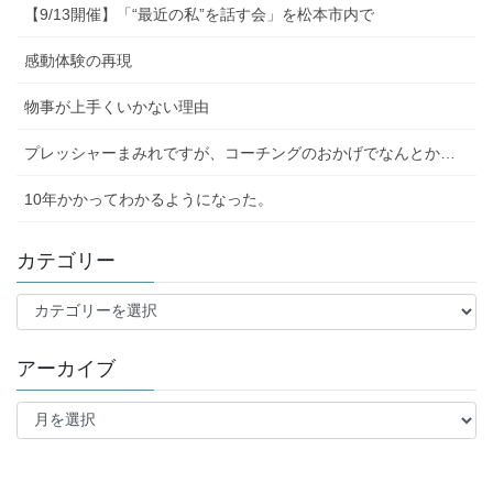
【9/13開催】「“最近の私”を話す会」を松本市内で
感動体験の再現
物事が上手くいかない理由
プレッシャーまみれですが、コーチングのおかげでなんとか…
10年かかってわかるようになった。
カテゴリー
カ
テ
ゴ
アーカイブ
リ
ー
ア
ー
カ
イ